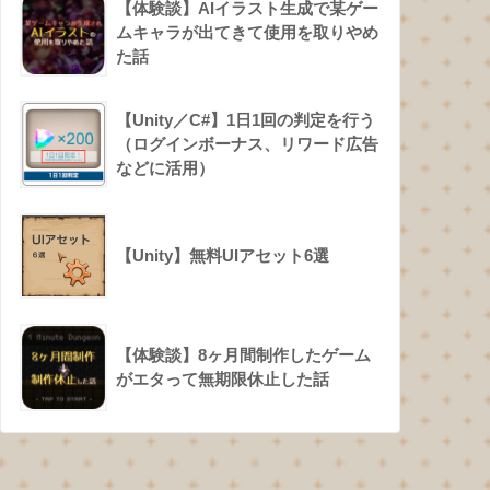
【体験談】AIイラスト生成で某ゲー
ムキャラが出てきて使用を取りやめ
た話
【Unity／C#】1日1回の判定を行う
（ログインボーナス、リワード広告
などに活用）
【Unity】無料UIアセット6選
【体験談】8ヶ月間制作したゲーム
がエタって無期限休止した話