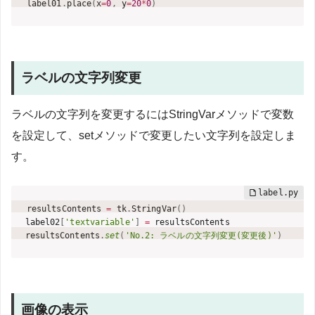
label01
.
place
(
x
=
0
,
 y
=
20
*
0
)
ラベルの文字列変更
ラベルの文字列を変更するにはStringVarメソッドで変数
を設定して、setメソッドで変更したい文字列を設定しま
す。
resultsContents 
=
 tk
.
StringVar
(
)
label02
[
'textvariable'
]
=
 resultsContents

resultsContents
.
set
(
'No.2: ラベルの文字列変更(変更後)'
)
画像の表示