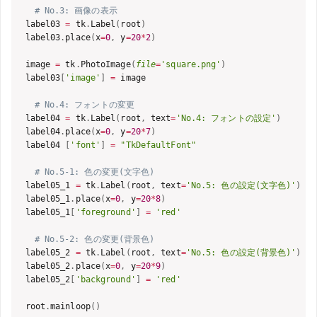
# No.3: 画像の表示
label03 
=
 tk
.
Label
(
root
)
label03
.
place
(
x
=
0
,
 y
=
20
*
2
)
image 
=
 tk
.
PhotoImage
(
file
=
'square.png'
)
label03
[
'image'
]
=
 image

# No.4: フォントの変更
label04 
=
 tk
.
Label
(
root
,
 text
=
'No.4: フォントの設定'
)
label04
.
place
(
x
=
0
,
 y
=
20
*
7
)
label04 
[
'font'
]
=
"TkDefaultFont"
# No.5-1: 色の変更(文字色)
label05_1 
=
 tk
.
Label
(
root
,
 text
=
'No.5: 色の設定(文字色)'
)
label05_1
.
place
(
x
=
0
,
 y
=
20
*
8
)
label05_1
[
'foreground'
]
=
'red'
# No.5-2: 色の変更(背景色)
label05_2 
=
 tk
.
Label
(
root
,
 text
=
'No.5: 色の設定(背景色)'
)
label05_2
.
place
(
x
=
0
,
 y
=
20
*
9
)
label05_2
[
'background'
]
=
'red'
root
.
mainloop
(
)