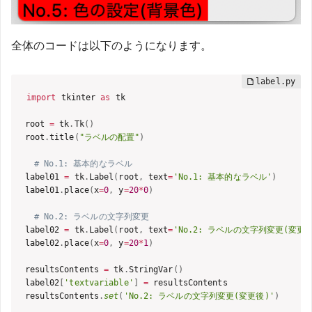
全体のコードは以下のようになります。
import
 tkinter 
as
 tk

root 
=
 tk
.
Tk
(
)
root
.
title
(
"ラベルの配置"
)
# No.1: 基本的なラベル
label01 
=
 tk
.
Label
(
root
,
 text
=
'No.1: 基本的なラベル'
)
label01
.
place
(
x
=
0
,
 y
=
20
*
0
)
# No.2: ラベルの文字列変更
label02 
=
 tk
.
Label
(
root
,
 text
=
'No.2: ラベルの文字列変更(変更前
label02
.
place
(
x
=
0
,
 y
=
20
*
1
)
resultsContents 
=
 tk
.
StringVar
(
)
label02
[
'textvariable'
]
=
 resultsContents

resultsContents
.
set
(
'No.2: ラベルの文字列変更(変更後)'
)